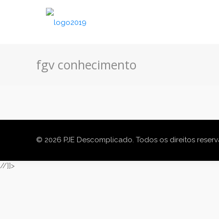
fgv conhecimento
© 2026 PJE Descomplicado. Todos os direitos reser
//]]>