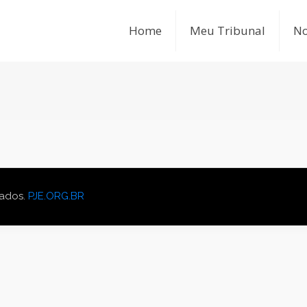
Home
Meu Tribunal
No
vados.
PJE.ORG.BR