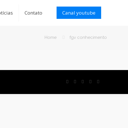
tícias
Contato
Canal youtube
Home
fgv conhecimento