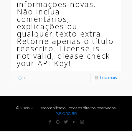
informações novas.
Não inclua
comentários,
explicações ou
qualquer texto extra.
Retorne apenas o título
reescrito. License is
not valid, please check
your API Key!
0
Leia mais
© 2026 PJE Descomplicado. Todos os direitos reservados.
PJE.ORG.BR