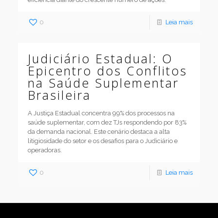
0
Leia mais
Judiciário Estadual: O
Epicentro dos Conflitos
na Saúde Suplementar
Brasileira
A Justiça Estadual concentra 99% dos processos na
saúde suplementar, com dez TJs respondendo por 83%
da demanda nacional. Este cenário destaca a alta
litigiosidade do setor e os desafios para o Judiciário e
operadoras.
0
Leia mais