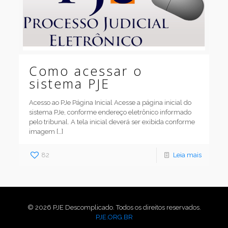
Como acessar o
sistema PJE
Acesso ao PJe Página Inicial Acesse a página inicial do
sistema PJe, conforme endereço eletrônico informado
pelo tribunal. A tela inicial deverá ser exibida conforme
imagem
[…]
82
Leia mais
© 2026 PJE Descomplicado. Todos os direitos reservados.
PJE.ORG.BR