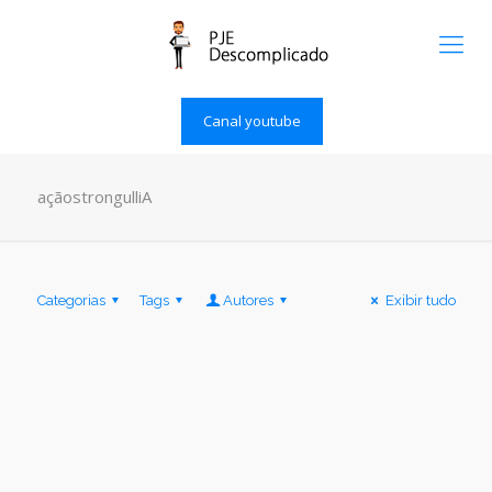
Canal youtube
açãostrongulliA
Categorias
Tags
Autores
Exibir tudo