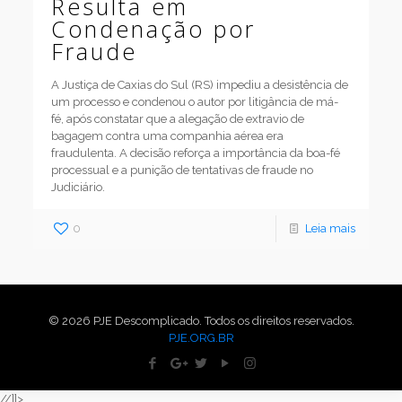
Resulta em
Condenação por
Fraude
A Justiça de Caxias do Sul (RS) impediu a desistência de
um processo e condenou o autor por litigância de má-
fé, após constatar que a alegação de extravio de
bagagem contra uma companhia aérea era
fraudulenta. A decisão reforça a importância da boa-fé
processual e a punição de tentativas de fraude no
Judiciário.
0
Leia mais
© 2026 PJE Descomplicado. Todos os direitos reservados.
PJE.ORG.BR
//]]>