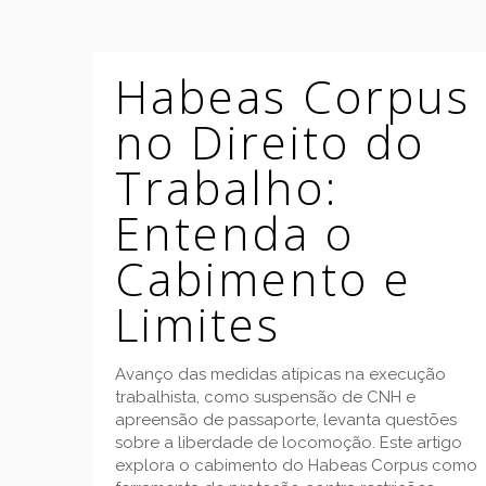
Habeas Corpus
no Direito do
Trabalho:
Entenda o
Cabimento e
Limites
Avanço das medidas atípicas na execução
trabalhista, como suspensão de CNH e
apreensão de passaporte, levanta questões
sobre a liberdade de locomoção. Este artigo
explora o cabimento do Habeas Corpus como