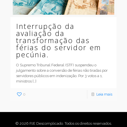
Interrupção da
avaliação da
transformação das
férias do servidor em
pecúnia.
O Supremo Tribunal Federal (STF) suspendeu o
julgamento sobre a conversão de férias não tiradas por
servidores públicos em indenização. Por 3 votos a 1,
ministros
[…]
0
Leia mais
© 2026 PJE Descomplicado. Todos os direitos reservados.