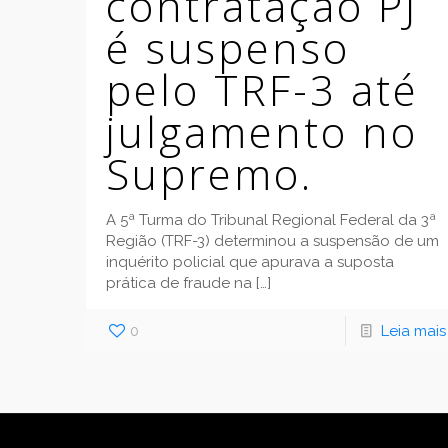
contratação PJ
é suspenso
pelo TRF-3 até
julgamento no
Supremo.
A 5ª Turma do Tribunal Regional Federal da 3ª
Região (TRF-3) determinou a suspensão de um
inquérito policial que apurava a suposta
prática de fraude na
[…]
0
Leia mais