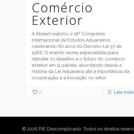
Comércio
Exterior
A Abead realizou o 18º Congresso
Internacional de Estudos Aduaneiros,
celebrando 60 anos do Decreto-Lei 37 de
1966. O evento reuniu especialistas para
debater os desafios e o futuro do comércio
exterior em 11 painéis, abordando desde a
história da Lei Aduaneira até a importância da
cooperação e a inovação no setor.
0
Leia mais
© 2026 PJE Descomplicado. Todos os direitos reser