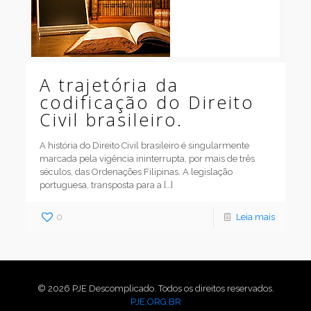
A trajetória da
codificação do Direito
Civil brasileiro.
A história do Direito Civil brasileiro é singularmente
marcada pela vigência ininterrupta, por mais de três
séculos, das Ordenações Filipinas. A legislação
portuguesa, transposta para a
[…]
0
Leia mais
© 2026 PJE Descomplicado. Todos os direitos reservados.
PJE.ORG.BR