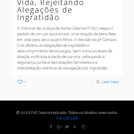
Vida, Rejeitando
Alegações de
Ingratidão
O Tribunal de Justiça de Santa Catarina (TJSC) negou o
pedido de um pai para anular uma doação de bens feita
em vida para seus quatro filhos. A decisão da 9ª Câmara
Civil afastou as alegações de ingratidão e
descumprimento de encargos, bem como as teses de
doação inoficiosa e pacto de corvina, reforçando a
segurança jurídica das doações familiares e a
interpretação restritiva da revogação por ingratidão.
0
Leia mais
© 2026 PJE Descomplicado. Todos os direitos reservados.
PJE.ORG.BR