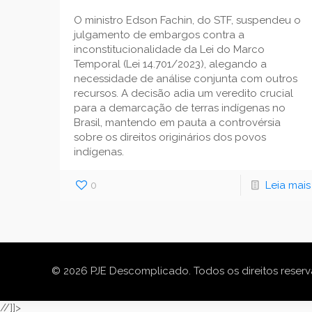
O ministro Edson Fachin, do STF, suspendeu o
julgamento de embargos contra a
inconstitucionalidade da Lei do Marco
Temporal (Lei 14.701/2023), alegando a
necessidade de análise conjunta com outros
recursos. A decisão adia um veredito crucial
para a demarcação de terras indígenas no
Brasil, mantendo em pauta a controvérsia
sobre os direitos originários dos povos
indígenas.
0
Leia mais
© 2026 PJE Descomplicado. Todos os direitos reser
//]]>