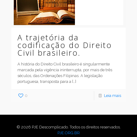
A trajetória da
codificação do Direito
Civil brasileiro.
A história do Direito Civil brasileiro é singularmente
marcada pela vigência ininterrupta, por mais de três
séculos, das Ordenações Filipinas. A legislação
portuguesa, transposta para a
[…]
0
Leia mais
© 2026 PJE Descomplicado. Todos os direitos reservados.
PJE.ORG.BR