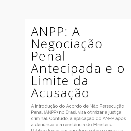
ANPP: A
Negociação
Penal
Antecipada e o
Limite da
Acusação
A introdução do Acordo de Não Persecução
Penal (ANPP) no Brasil visa otimizar a justiça
criminal. Contudo, a aplicação do ANPP após
a denúncia e a resistência do Ministério
Público levantam questões sobre o excesso