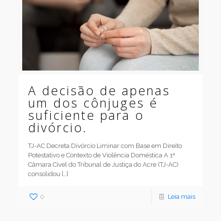
A decisão de apenas
um dos cônjuges é
suficiente para o
divórcio.
TJ-AC Decreta Divórcio Liminar com Base em Direito
Potestativo e Contexto de Violência Doméstica A 1ª
Câmara Cível do Tribunal de Justiça do Acre (TJ-AC)
consolidou
[…]
0
Leia mais