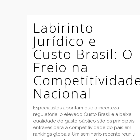
Labirinto
Jurídico e
Custo Brasil: O
Freio na
Competitividad
Nacional
Especialistas apontam que a incerteza
regulatória, o elevado Custo Brasil e a baixa
qualidade do gasto público são os principais
entraves para a competitividade do país em
rankings globais. Um seminário recente reuniu