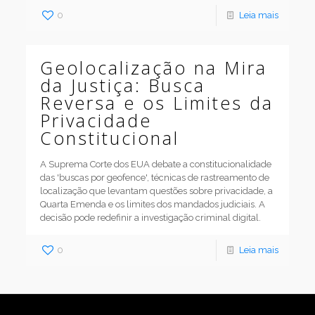
0
Leia mais
Geolocalização na Mira
da Justiça: Busca
Reversa e os Limites da
Privacidade
Constitucional
A Suprema Corte dos EUA debate a constitucionalidade
das 'buscas por geofence', técnicas de rastreamento de
localização que levantam questões sobre privacidade, a
Quarta Emenda e os limites dos mandados judiciais. A
decisão pode redefinir a investigação criminal digital.
0
Leia mais