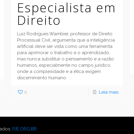
Especialista em
Direito
Luiz Rodrigues Wambier, professor de Direito
Processual Civil, argumenta que a inteligência
artificial deve ser vista como uma ferramenta
para aprimorar o trabalho e o aprendizado,
mas nunca substituir o pensamento e a razão
humanos, especialmente no campo jurídico,
onde a complexidade e a ética exigem
discernimento humano.
0
Leia mais
vados.
PJE.ORG.BR