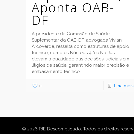
Aponta OAB-
DF
A presidente da Comissão de Saúde
Suplementar da OAB-DF, advogada Vivian
Arcoverde, ressalta como estruturas de apoio
técnico, como os Núcleos 4.0 e NatJus,
elevam a qualidade das decisões judiciais em
litígios de saúde, garantindo maior precisão e
embasamento técnico.
0
Leia mais
© 2026 PJE Descomplicado. Todos os direitos reser