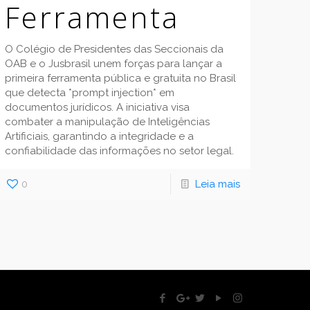
Ferramenta
O Colégio de Presidentes das Seccionais da
OAB e o Jusbrasil unem forças para lançar a
primeira ferramenta pública e gratuita no Brasil
que detecta *prompt injection* em
documentos jurídicos. A iniciativa visa
combater a manipulação de Inteligências
Artificiais, garantindo a integridade e a
confiabilidade das informações no setor legal.
0
Leia mais