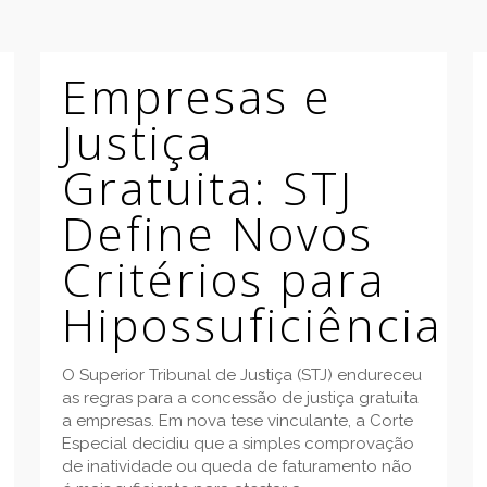
Empresas e
Justiça
Gratuita: STJ
Define Novos
Critérios para
Hipossuficiência
O Superior Tribunal de Justiça (STJ) endureceu
as regras para a concessão de justiça gratuita
a empresas. Em nova tese vinculante, a Corte
Especial decidiu que a simples comprovação
de inatividade ou queda de faturamento não