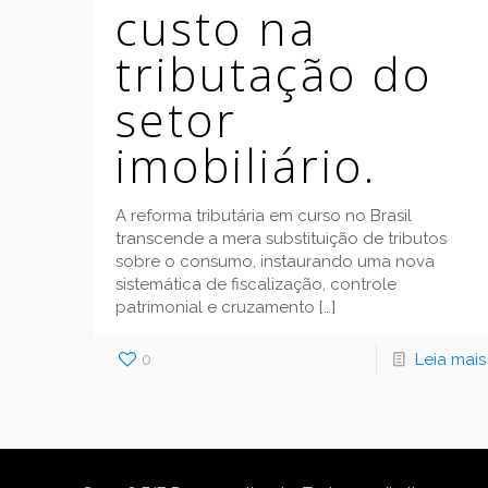
custo na
tributação do
setor
imobiliário.
A reforma tributária em curso no Brasil
transcende a mera substituição de tributos
sobre o consumo, instaurando uma nova
sistemática de fiscalização, controle
patrimonial e cruzamento
[…]
0
Leia mais