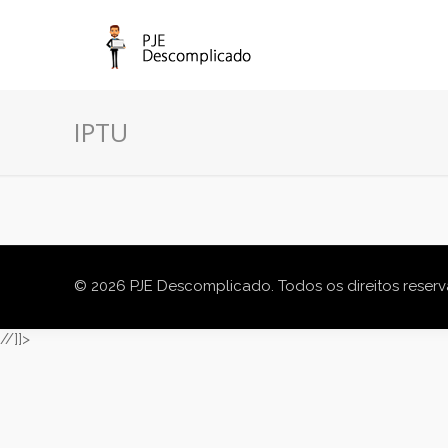
IPTU
© 2026 PJE Descomplicado. Todos os direitos reser
//]]>