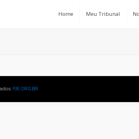
Home
Meu Tribunal
No
vados.
PJE.ORG.BR