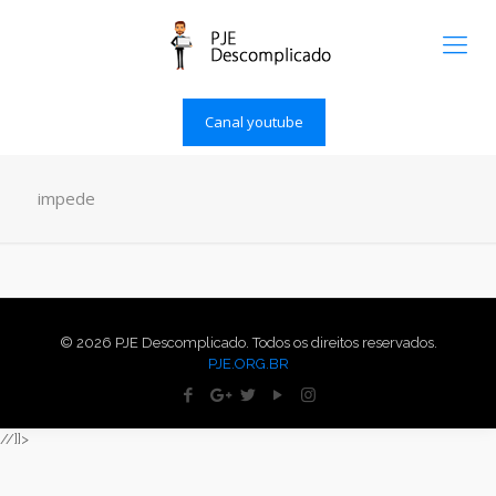
Canal youtube
impede
© 2026 PJE Descomplicado. Todos os direitos reservados.
PJE.ORG.BR
//]]>