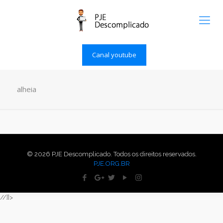
Canal youtube
alheia
© 2026 PJE Descomplicado. Todos os direitos reservados.
PJE.ORG.BR
//]]>