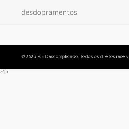
desdobramentos
© 2026 PJE Descomplicado. Todos os direitos reser
//]]>