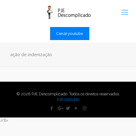
Canal youtube
ação de indenização
© 2026 PJE Descomplicado. Todos os direitos reservados.
PJE.ORG.BR
//]]>