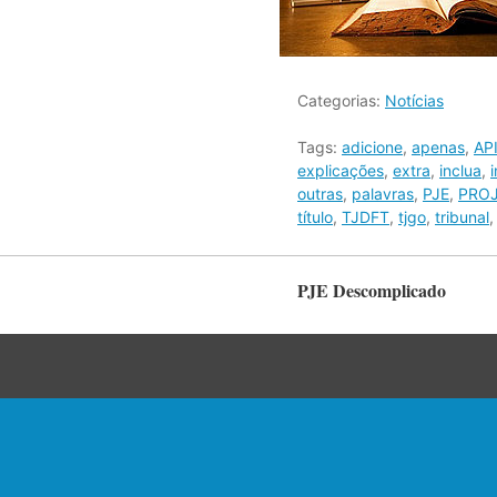
Categorias:
Notícias
Tags:
adicione
,
apenas
,
AP
explicações
,
extra
,
inclua
,
outras
,
palavras
,
PJE
,
PROJ
título
,
TJDFT
,
tjgo
,
tribunal
PJE Descomplicado