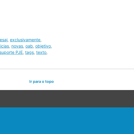
esaj
,
exclusivamente
,
icias
,
novas
,
oab
,
objetivo
,
suporte PJE
,
tags
,
texto
,
Ir para o topo