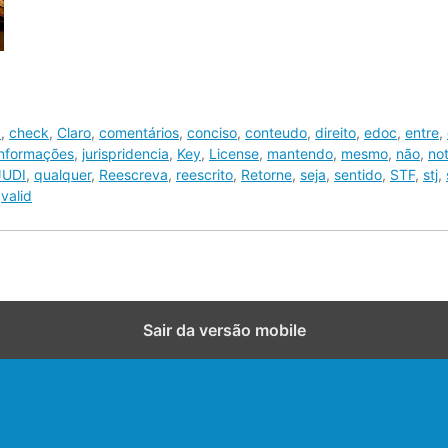
I
,
check
,
Claro
,
comentários
,
conciso
,
conteudo
,
direito
,
edoc
,
entre
,
informações
,
jurispridencia
,
Key
,
License
,
mantendo
,
mesmo
,
não
,
not
UDI
,
qualquer
,
Reescreva
,
reescrito
,
Retorne
,
seja
,
sentido
,
STF
,
stj
,
,
valid
Sair da versão mobile