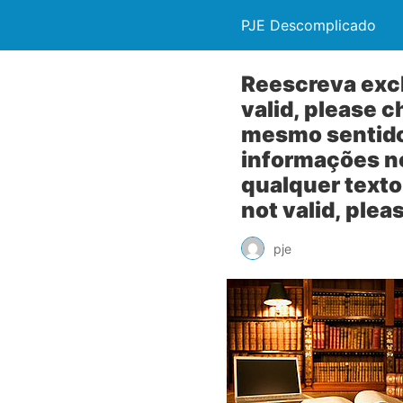
PJE Descomplicado
Reescreva excl
valid, please 
mesmo sentido.
informações no
qualquer texto 
not valid, ple
pje