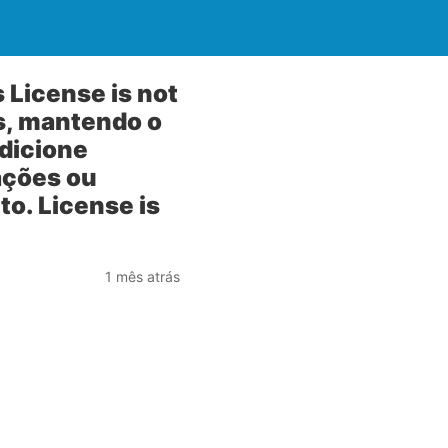
 License is not
as, mantendo o
adicione
ações ou
to. License is
1 mês atrás